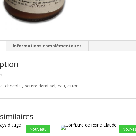
Chocolat
Informations complémentaires
ption
n :
e, chocolat, beurre demi-sel, eau, citron
similaires
Nouveau
Nouve