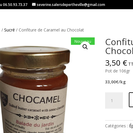
u 06.50.93.73.37
severine.salersdepertheville@gmail.com
e
/
Sucré
/ Confiture de Caramel au Chocolat
Confit
Nouveau
Chocol
3,50
€
Pot de 106gr
33,00€/kg
quantité
de
Confiture
de
Caramel
Catégories :
Ép
au