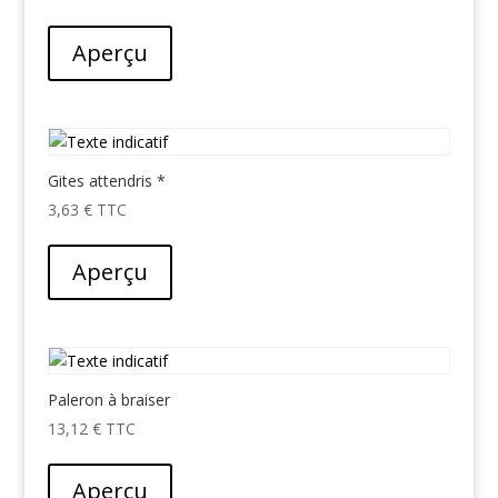
Aperçu
Gites attendris *
3,63
€
Aperçu
Paleron à braiser
13,12
€
Aperçu