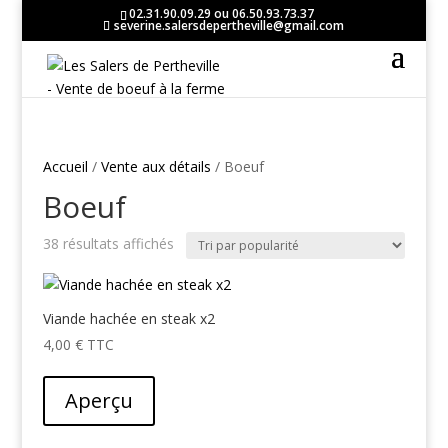
02.31.90.09.29 ou 06.50.93.73.37
severine.salersdepertheville@gmail.com
Accueil
/
Vente aux détails
/ Boeuf
Boeuf
Trié
38 résultats affichés
par
popularité
Viande hachée en steak x2
4,00
€
Aperçu