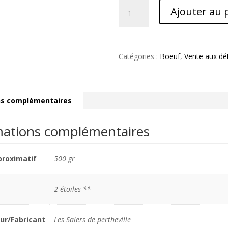
quantité
Ajouter au 
de
Hampe
Catégories :
Boeuf
,
Vente aux dét
ns complémentaires
mations complémentaires
proximatif
500 gr
2 étoiles **
ur/Fabricant
Les Salers de pertheville