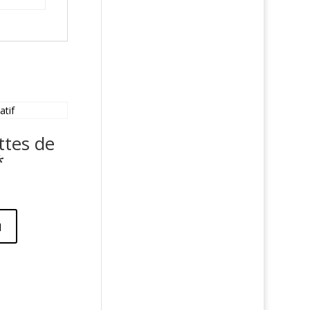
ttes de
*
u