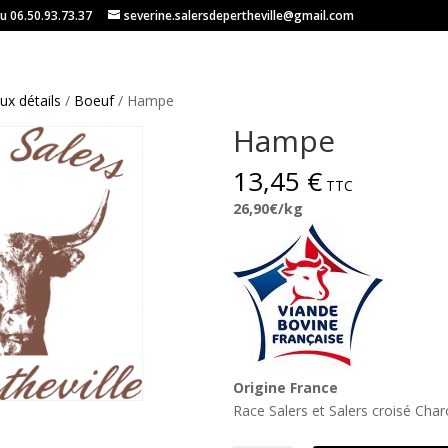
u 06.50.93.73.37
severine.salersdepertheville@gmail.com
ux détails
/
Boeuf
/ Hampe
Hampe
13,45
€
26,90€/kg
Origine France
Race Salers et Salers croisé Char