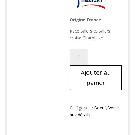
Origine France
Race Salers et Salers
croisé Charolaise
quantité
de
Rôti
Ajouter au
tranche
panier
Catégories :
Boeuf
,
Vente
aux détails