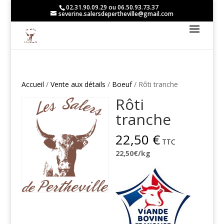
02.31.90.09.29 ou 06.50.93.73.37
severine.salersdepertheville@gmail.com
Accueil
/
Vente aux détails
/
Boeuf
/ Rôti tranche
Rôti
tranche
22,50
€
22,50€/kg